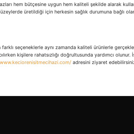
cihazları hem bütçesine uygun hem kaliteli şekilde alarak k
düzeylerde üretildiği için herkesin sağlık durumuna bağlı ola
n farklı seçeneklerle aynı zamanda kaliteli ürünlerle gerçe
lırken kişilere rahatsızlığı doğrultusunda yardımcı olunur. İş
/www.keciorenisitmecihazi.com/
adresini ziyaret edebilirsini