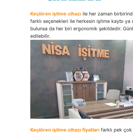
Keçiören işitme cihazı
ile her zaman birbirind
farklı seçenekleri ile herkesin işitme kaybı 
bulunsa da her biri ergonomik şekildedir. Günlü
edilebilir.
Keçiören işitme cihazı fiyatları
farklı pek çok 